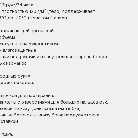
0гр/м²/24 часа.
a плотностью 120 г/м² (тело) поддерживает
3
°С до -30°С (с учетом 3 слоев -
талкивающей пропиткой.
объема.
ика утеплена микрофлисом.
и влагозащитные.
ции под руками и на внутренней стороне бедра.
ых карманов.
ободные руки»
ческих походов.
япочкой для протирания.
анжеты с отверстиями для больших пальцев рук.
лосой по низу ( снегозащитная юбка)
нии на ботинок — внизу брюк предусмотрена
вставкой.
кзака.