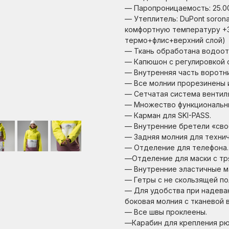
— Паропроницаемость: 25.00
— Утеплитель: DuPont soron
комфортную температуру
+
термо+флис+верхний слой)
— Ткань обработана водоот
— Капюшон с регулировкой 
— Внутренняя часть воротн
— Все молнии прорезинены 
— Сетчатая система вентиля
— Множество функциональн
— Карман для SKI-PASS.
— Внутренние бретели «св
— Задняя молния для техни
— Отделение для телефона.
—Отделение для маски с тр
— Внутренние эластичные м
— Гетры с не скользящей по
— Для удобства при надева
боковая молния с тканевой 
— Все швы проклеены.
—Карабин для крепления рю