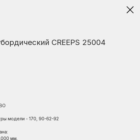
убордический CREEPS 25004
ВО
ры модели - 170, 90-62-92
ана:
.000 мм.