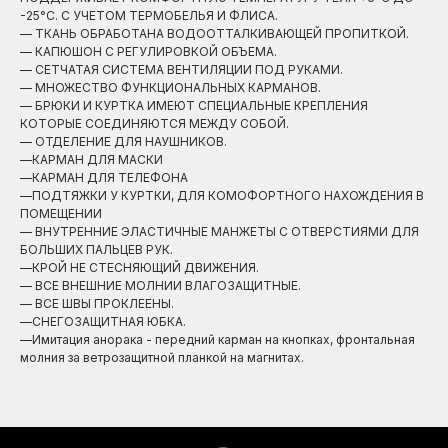
-25°С. С УЧЕТОМ ТЕРМОБЕЛЬЯ И ФЛИСА.
— ТКАНЬ ОБРАБОТАНА ВОДООТТАЛКИВАЮЩЕЙ ПРОПИТКОЙ.
— КАПЮШОН С РЕГУЛИРОВКОЙ ОБЪЕМА.
— СЕТЧАТАЯ СИСТЕМА ВЕНТИЛЯЦИИ ПОД РУКАМИ.
— МНОЖЕСТВО ФУНКЦИОНАЛЬНЫХ КАРМАНОВ.
— БРЮКИ И КУРТКА ИМЕЮТ СПЕЦИАЛЬНЫЕ КРЕПЛЕНИЯ
КОТОРЫЕ СОЕДИНЯЮТСЯ МЕЖДУ СОБОЙ.
— ОТДЕЛЕНИЕ ДЛЯ НАУШНИКОВ.
—КАРМАН ДЛЯ МАСКИ
—КАРМАН ДЛЯ ТЕЛЕФОНА
—ПОДТЯЖКИ У КУРТКИ, ДЛЯ КОМОФОРТНОГО НАХОЖДЕНИЯ В
ПОМЕЩЕНИИ
— ВНУТРЕННИЕ ЭЛАСТИЧНЫЕ МАНЖЕТЫ С ОТВЕРСТИЯМИ ДЛЯ
БОЛЬШИХ ПАЛЬЦЕВ РУК.
—КРОЙ НЕ СТЕСНЯЮЩИЙ ДВИЖЕНИЯ.
— ВСЕ ВНЕШНИЕ МОЛНИИ ВЛАГОЗАЩИТНЫЕ.
— ВСЕ ШВЫ ПРОКЛЕЕНЫ.
—СНЕГОЗАЩИТНАЯ ЮБКА.
—Имитация анорака - передний карман на кнопках, фронтальная
молния за ветрозащитной планкой на магнитах.